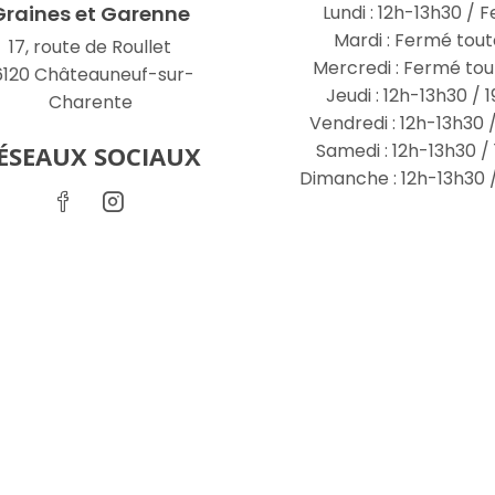
Graines et Garenne
Lundi : 12h-13h30 / F
Mardi : Fermé tout
17, route de Roullet
Mercredi : Fermé tou
6120 Châteauneuf-sur-
Jeudi : 12h-13h30 /
Charente
Vendredi : 12h-13h30 
Samedi : 12h-13h30 /
ÉSEAUX SOCIAUX
Dimanche : 12h-13h30 /
-et-garenne.fr
Accueil
/
Resta
 données
|
Politique des cookies
nt du site.