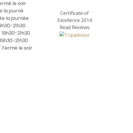
ermé le soir
e la journé
Certificate of
te la journée
Excellence
2014
 19h30-21h30
Read Reviews
/ 19h30-21h30
 19h30-21h30
 Fermé le soir
urant
/
Menu
/
Presse
/
Recettes
/
Contact
Graines et Garenne 17, route de Roullet
16120, Châteauneuf-sur-Charente