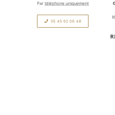
Par
téléphone uniquement
1
05 45 62 06 48
R
Copyright © 2022 Tous droits réservés |
graines
Mentions Légales
|
Politique de protection des
Réalisation et référenceme